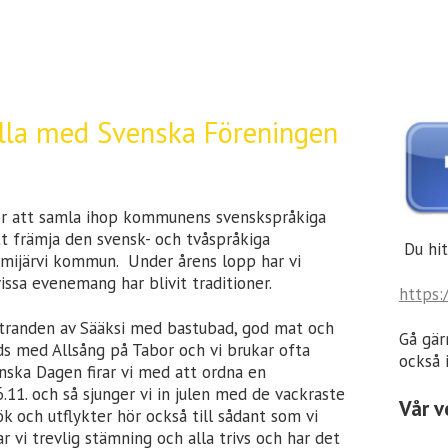
alla med Svenska Föreningen
ör att samla ihop kommunens svenskspråkiga
tt främja den svensk- och tvåspråkiga
Du hit
urmijärvi kommun. Under årens lopp har vi
ssa evenemang har blivit traditioner.
https:
d stranden av Sääksi med bastubad, god mat och
Gå gärn
ds med Allsång på Tabor och vi brukar ofta
också 
nska Dagen firar vi med att ordna en
6.11. och så sjunger vi in julen med de vackraste
Vår v
k och utflykter hör också till sådant som vi
 vi trevlig stämning och alla trivs och har det