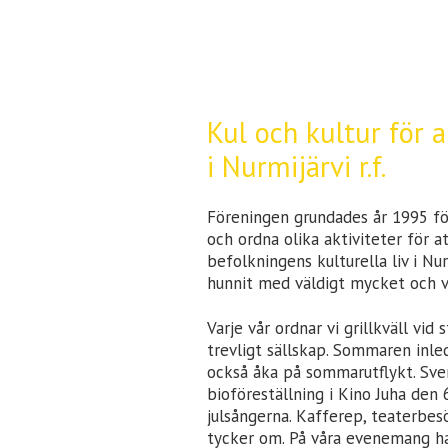
Kul och kultur för 
i Nurmijärvi r.f.
Föreningen grundades år 1995 f
och ordna olika aktiviteter för a
befolkningens kulturella liv i N
hunnit med väldigt mycket och vi
Varje vår ordnar vi grillkväll vi
trevligt sällskap. Sommaren inle
också åka på sommarutflykt. Sve
bioföreställning i Kino Juha den 
julsångerna. Kafferep, teaterbesö
tycker om. På våra evenemang har