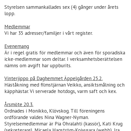
Styrelsen sammankallades sex (4) gånger under årets
lopp.
Medlemmar
Vi har 35 adresser/familjer i vårt register.
Evenemang
Är i regel gratis för medlemmar och även för sporadiska
icke-medlemmar som deltar. I verksamhetsberättelsen
nämns om avgift har uppburits.
Vinterjippo på Daghemmet Äppelgården 25.2.
Häståkning med filmstjärnan Veikko, ansiktsmålning och
käpphästar. Vi serverade hotdogs, varm saft och kex.
Årsmöte 20.3.
Ordnades i Monikko, Klövskog. Till föreningens
ordförande valdes Nina Wagner-Nyman.
Styrelsemedlemmar är Pia Ohralahti (kassör), Kati Krug
(sekreterare), Micaela Hagström-Koivusara (webb), Ira