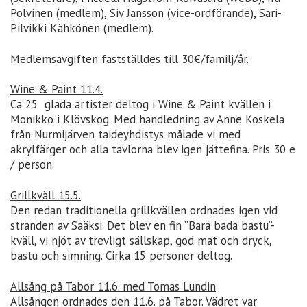
Polvinen (medlem), Siv Jansson (vice-ordförande), Sari-
Pilvikki Kähkönen (medlem).
Medlemsavgiften fastställdes till 30€/familj/år.
Wine & Paint 11.4.
Ca 25 glada artister deltog i Wine & Paint kvällen i
Monikko i Klövskog. Med handledning av Anne Koskela
från Nurmijärven taideyhdistys målade vi med
akrylfärger och alla tavlorna blev igen jättefina. Pris 30 e
/ person.
Grillkväll 15.5.
Den redan traditionella grillkvällen ordnades igen vid
stranden av Sääksi. Det blev en fin ”Bara bada bastu”-
kväll, vi njöt av trevligt sällskap, god mat och dryck,
bastu och simning. Cirka 15 personer deltog.
Allsång på Tabor 11.6. med Tomas Lundin
Allsången ordnades den 11.6. på Tabor. Vädret var